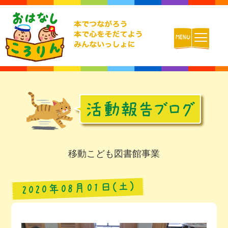
ホーム
おはなしころりんとは
活動内容
移動こども図書館事業
チームの紹介
2020年08月01日(土)
活動報告ブログ
動画配信