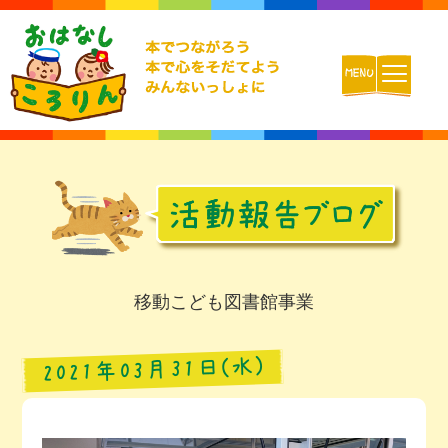
ホーム
おはなしころりんとは
活動内容
移動こども図書館事業
チームの紹介
2021年03月31日(水)
活動報告ブログ
動画配信