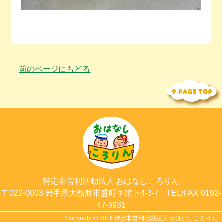
前のページにもどる
特定非営利活動法人
おはなしころりん
〒022-0003
岩手県大船渡市
盛町字館下4-3-7
TEL/FAX 0192-
47-3931
Copyright © 2016
特定非営利活動法人 おはなしころりん