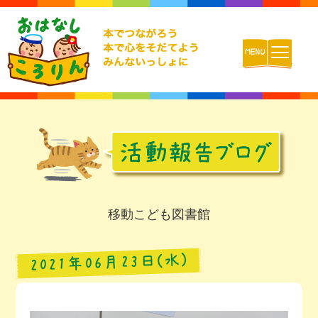
ホーム
おはなしころりんとは
活動内容
移動こども図書館
チームの紹介
2021年06月23日(水)
活動報告ブログ
動画配信