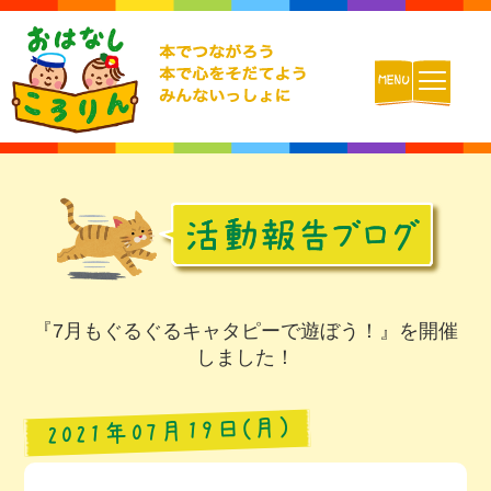
ホーム
おはなしころりんとは
活動内容
『7月もぐるぐるキャタピーで遊ぼう！』を開催
しました！
チームの紹介
活動報告ブログ
2021年07月19日(月)
動画配信