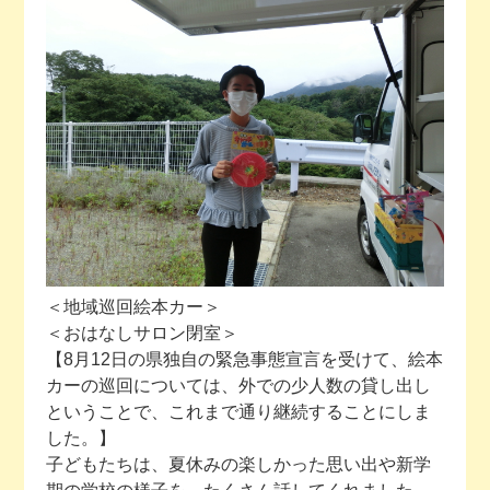
今月の予定
活動場所のご案内
ファンクラブのご案内
お問い合わせ
＜地域巡回絵本カー＞
＜おはなしサロン閉室＞
【8月12日の県独自の緊急事態宣言を受けて、絵本
カーの巡回については、外での少人数の貸し出し
ということで、これまで通り継続することにしま
した。】
子どもたちは、夏休みの楽しかった思い出や新学