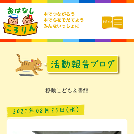
ホーム
おはなしころりんとは
活動内容
移動こども図書館
チームの紹介
2021年08月25日(水)
活動報告ブログ
動画配信