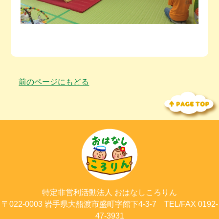
前のページにもどる
特定非営利活動法人
おはなしころりん
〒022-0003
岩手県大船渡市
盛町字館下4-3-7
TEL/FAX 0192-
47-3931