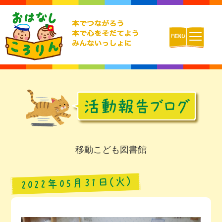
ホーム
おはなしころりんとは
活動内容
移動こども図書館
チームの紹介
2022年05月31日(火)
活動報告ブログ
動画配信