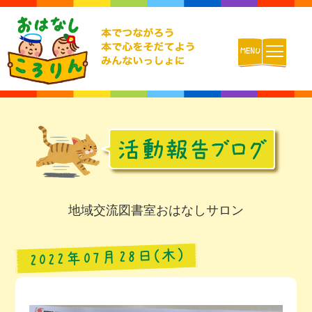
ホーム
おはなしころりんとは
活動内容
地域交流図書室おはなしサロン
チームの紹介
2022年07月28日(木)
活動報告ブログ
動画配信