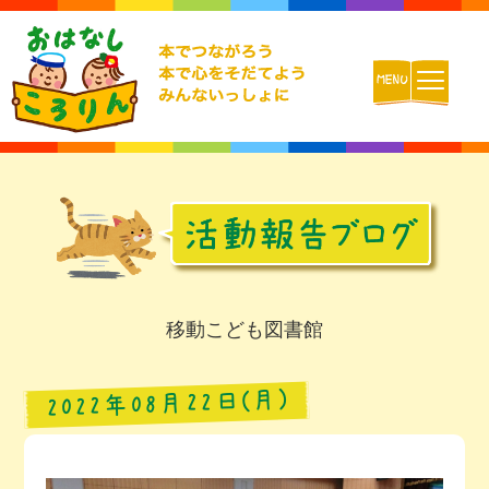
ホーム
おはなしころりんとは
活動内容
移動こども図書館
チームの紹介
2022年08月22日(月)
活動報告ブログ
動画配信