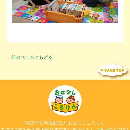
前のページにもどる
特定非営利活動法人
おはなしころりん
〒022-0003
岩手県大船渡市
盛町字館下4-3-7
TEL/FAX 0192-