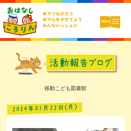
ホーム
おはなしころりんとは
活動内容
移動こども図書館
チームの紹介
2024年01月22日(月)
活動報告ブログ
動画配信