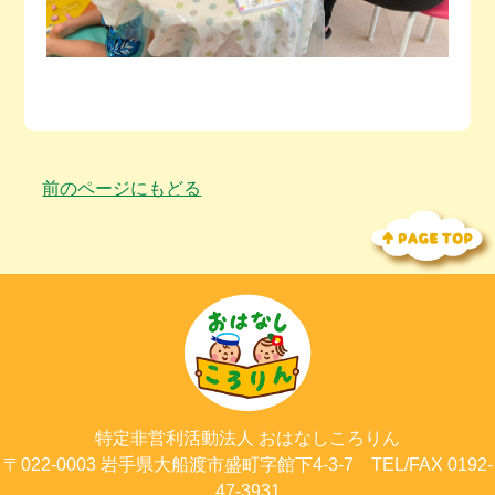
前のページにもどる
特定非営利活動法人
おはなしころりん
〒022-0003
岩手県大船渡市
盛町字館下4-3-7
TEL/FAX 0192-
47-3931