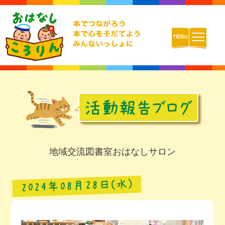
ホーム
おはなしころりんとは
活動内容
地域交流図書室おはなしサロン
チームの紹介
2024年08月28日(水)
活動報告ブログ
動画配信