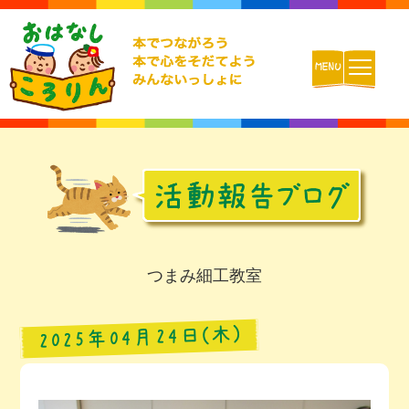
ホーム
おはなしころりんとは
活動内容
つまみ細工教室
チームの紹介
2025年04月24日(木)
活動報告ブログ
動画配信