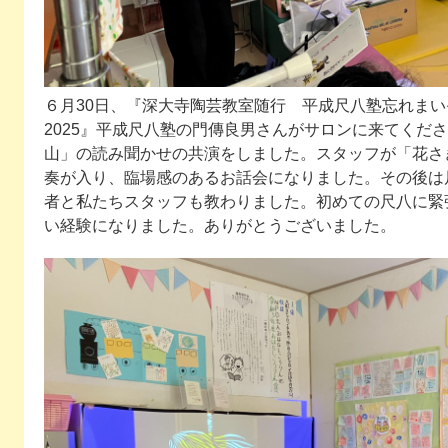
６月30日、『深大寺陶芸教室随行 平成尺八塾忘れまいぞ
2025』平成尺八塾の門傳良男さんがサロンに来てくだ
山」の読み聞かせの共演をしました。スタッフが「花さ
奏が入り、臨場感のあるお話会になりました。その後は
者と私たちスタッフも教わりました。初めての尺八に緊
い経験になりました。ありがとうございました。