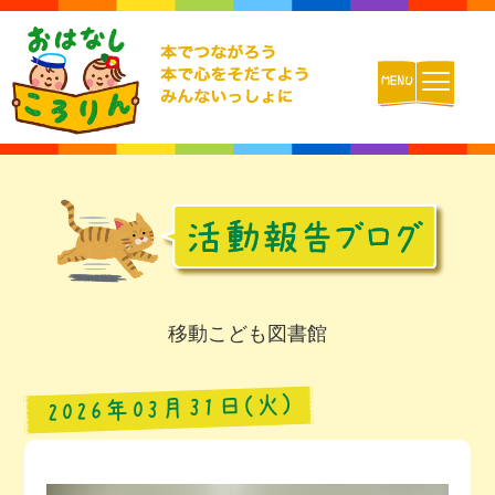
ホーム
おはなしころりんとは
活動内容
移動こども図書館
チームの紹介
2026年03月31日(火)
活動報告ブログ
動画配信