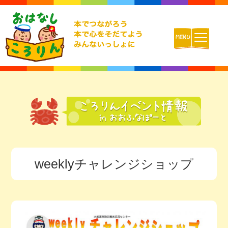
ホーム
おはなしころりんとは
活動内容
weeklyチャレンジショップ
チームの紹介
活動報告ブログ
動画配信