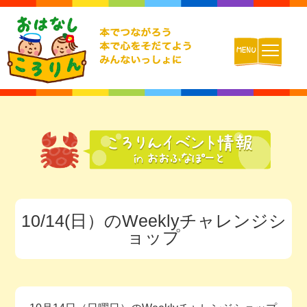
ホーム
おはなしころりんとは
活動内容
10/14(日）のWeeklyチャレンジシ
チームの紹介
ョップ
活動報告ブログ
動画配信