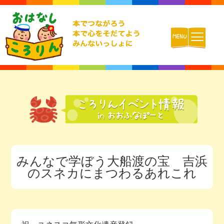
ホーム
おはなしころりんとは
活動内容
みんなで学ぼう大船渡の宝 吉浜
チームの紹介
のスネカにまつわるあれこれ
活動報告ブログ
動画配信