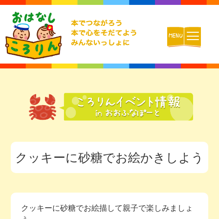
ホーム
おはなしころりんとは
活動内容
クッキーに砂糖でお絵かきしよう
チームの紹介
活動報告ブログ
クッキーに砂糖でお絵描して親子で楽しみましょ
動画配信