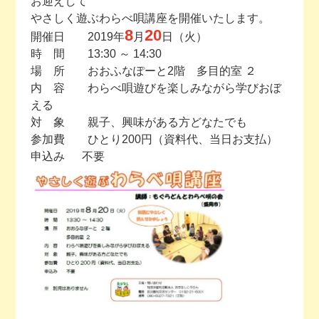
お迎えして
やさしく遊ぶわらべ唄講座を開催いたします。
今月の予定
8
20
開催日 2019年
月
日（火）
時 間 13:30 ～ 14:30
活動場所のご案内
場 所 おおふなぽーと2階 多目的室 ２
内 容 わらべ唄遊びを楽しみながら学びおぼ
える
ファンクラブのご案内
対 象 親子、興味がある方どなたでも
参加費 ひとり200円（資料代、当日お支払）
お問い合わせ
申込み 不要