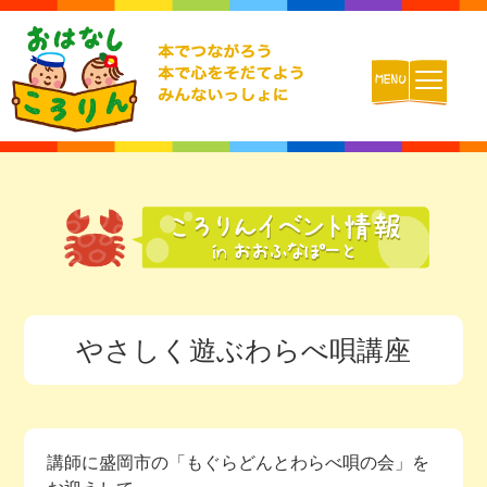
ホーム
おはなしころりんとは
活動内容
やさしく遊ぶわらべ唄講座
チームの紹介
活動報告ブログ
講師に盛岡市の「もぐらどんとわらべ唄の会」を
動画配信