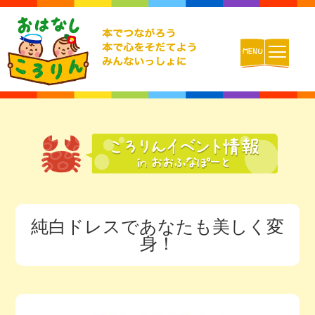
ホーム
おはなしころりんとは
活動内容
純白ドレスであなたも美しく変
チームの紹介
身！
活動報告ブログ
動画配信