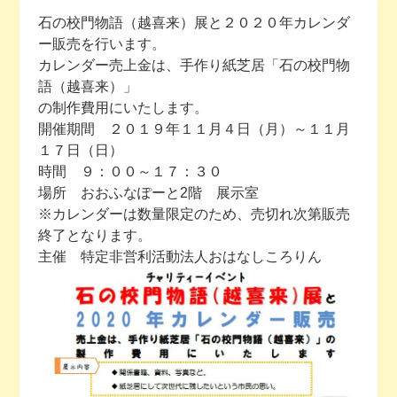
石の校門物語（越喜来）展と２０２０年カレンダ
今月の予定
ー販売を行います。
カレンダー売上金は、手作り紙芝居「石の校門物
活動場所のご案内
語（越喜来）」
の制作費用にいたします。
開催期間 ２０１９年１１月４日（月）～１１月
ファンクラブのご案内
１７日（日）
時間 ９：００～１７：３０
お問い合わせ
場所 おおふなぽーと
2
階 展示室
※カレンダーは数量限定のため、売切れ次第販売
終了となります。
主催 特定非営利活動法人おはなしころりん