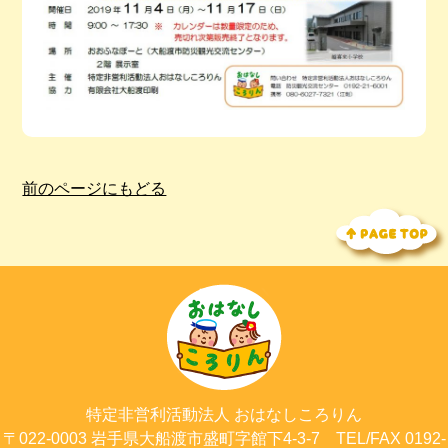
前のページにもどる
特定非営利活動法人
おはなしころりん
〒022-0003
岩手県大船渡市
盛町字館下4-3-7
TEL/FAX 0192-