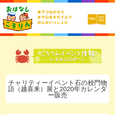
ホーム
おはなしころりんとは
活動内容
チャリティーイベント石の校門物
チームの紹介
語（越喜来）展と2020年カレンダ
ー販売
活動報告ブログ
動画配信