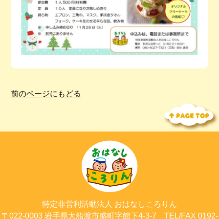
前のページにもどる
特定非営利活動法人
おはなしころりん
〒022-0003
岩手県大船渡市
盛町字館下4-3-7
TEL/FAX 0192-