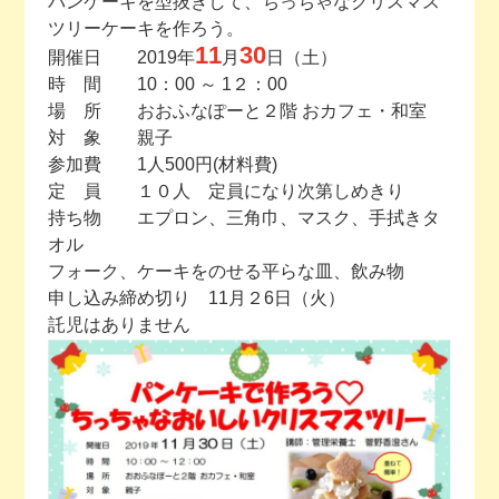
パンケーキを型抜きして、ちっちゃなクリスマス
ツリーケーキを作ろう。
今月の予定
11
30
開催日 2019年
月
日（土）
時 間 10：00 ～ 1２：00
活動場所のご案内
場 所 おおふなぽーと２階 おカフェ・和室
対 象 親子
参加費 1人500円(材料費)
ファンクラブのご案内
定 員 １０人 定員になり次第しめきり
持ち物 エプロン、三角巾、マスク、手拭きタ
お問い合わせ
オル
フォーク、ケーキをのせる平らな皿、飲み物
申し込み締め切り 11月２6日（火）
託児はありません