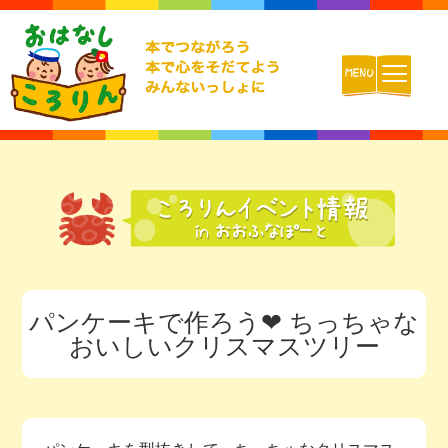
ホーム
おはなしころりんとは
活動内容
パンケーキで作ろう❤ ちっちゃな
チームの紹介
おいしいクリスマスツリー
活動報告ブログ
動画配信