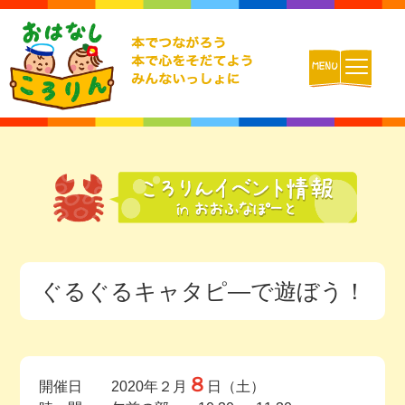
ホーム
おはなしころりんとは
活動内容
ぐるぐるキャタピ―で遊ぼう！
チームの紹介
活動報告ブログ
８
開催日 2020年２月
日（土）
動画配信