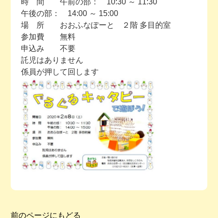
時 間 午前の部： 10:30 ～ 11:30
午後の部： 14:00 ～ 15:00
今月の予定
場 所 おおふなぽーと ２階 多目的室
参加費 無料
活動場所のご案内
申込み 不要
託児はありません
係員が押して回します
ファンクラブのご案内
お問い合わせ
前のページにもどる