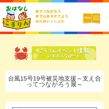
ホーム
おはなしころりんとは
活動内容
台風15号19号被災地支援～支え合
チームの紹介
ってつながろう展～
活動報告ブログ
動画配信