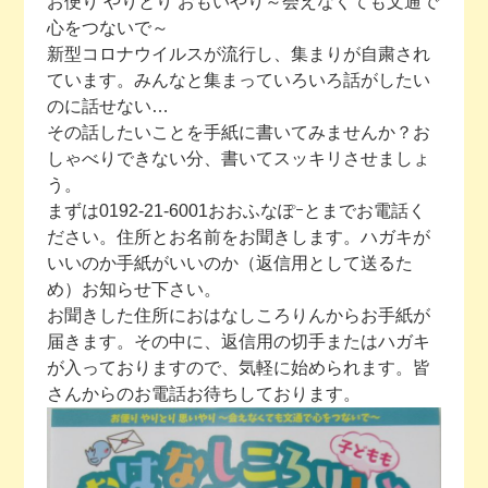
お便り やりとり おもいやり～会えなくても文通で
心をつないで～
今月の予定
新型コロナウイルスが流行し、集まりが自粛され
ています。みんなと集まっていろいろ話がしたい
活動場所のご案内
のに話せない…
その話したいことを手紙に書いてみませんか？お
しゃべりできない分、書いてスッキリさせましょ
ファンクラブのご案内
う。
まずは0192-21-6001おおふなぽｰとまでお電話く
お問い合わせ
ださい。住所とお名前をお聞きします。ハガキが
いいのか手紙がいいのか（返信用として送るた
め）お知らせ下さい。
お聞きした住所におはなしころりんからお手紙が
届きます。その中に、返信用の切手またはハガキ
が入っておりますので、気軽に始められます。皆
さんからのお電話お待ちしております。