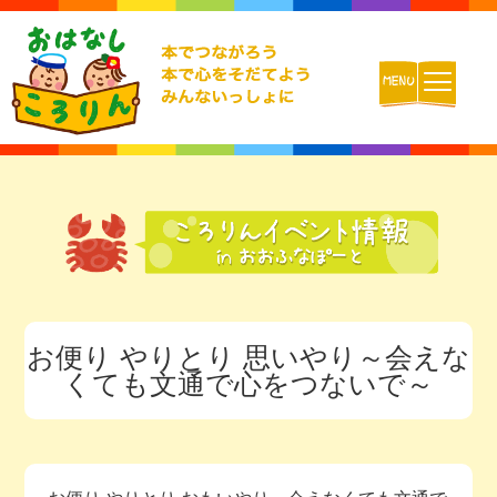
ホーム
おはなしころりんとは
活動内容
お便り やりとり 思いやり～会えな
チームの紹介
くても文通で心をつないで～
活動報告ブログ
動画配信