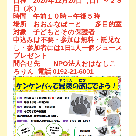
日程
2020年12月20日（日）～２３
日（水）
今月の予定
時間
午前１０時～午後５時
場所
おおふなぽーと 多目的室
活動場所のご案内
対象
子どもとその保護者
申込みは不要・参加は無料・託児な
ファンクラブのご案内
し・参加者には1日1人一個ジュース
プレゼント
お問い合わせ
問合せ先
NPO法人おはなしこ
ろりん 電話 0192-21-6001