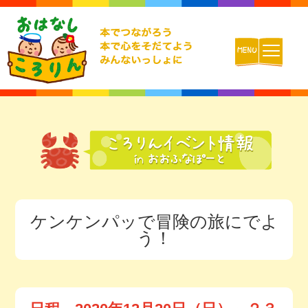
ホーム
おはなしころりんとは
活動内容
ケンケンパッで冒険の旅にでよ
チームの紹介
う！
活動報告ブログ
動画配信