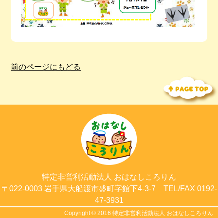
前のページにもどる
特定非営利活動法人
おはなしころりん
〒022-0003
岩手県大船渡市
盛町字館下4-3-7
TEL/FAX 0192-
47-3931
Copyright © 2016
特定非営利活動法人 おはなしころりん