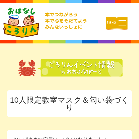
ホーム
おはなしころりんとは
活動内容
10人限定教室マスク＆匂い袋づく
チームの紹介
り
活動報告ブログ
動画配信