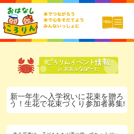
ホーム
おはなしころりんとは
活動内容
新一年生へ入学祝いに花束を贈ろ
チームの紹介
う！生花で花束づくり参加者募集!
活動報告ブログ
動画配信