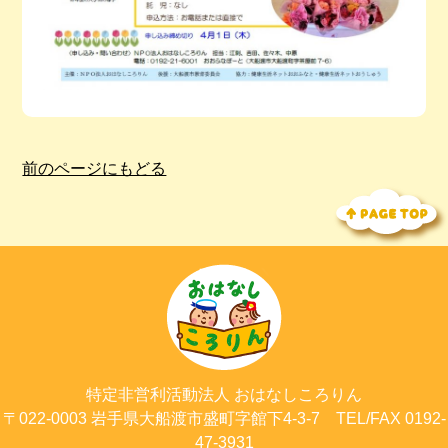
前のページにもどる
特定非営利活動法人
おはなしころりん
〒022-0003
岩手県大船渡市
盛町字館下4-3-7
TEL/FAX 0192-
47-3931