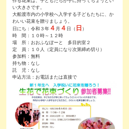
作る花束は、子どもたちが手に持ってちょうどい
い大きさです。
今月の予定
大船渡市内の小学校へ入学する子どもたちに、か
わいい花束を贈りましょう。
４
４
日
活動場所のご案内
日にち：令和３年
月
日（
）
時 間：１０時～１２時
場 所：おおふなぽーと 多目的室２
ファンクラブのご案内
定 員：１０人（定員になり次第締め切り）
参加料：無料
お問い合わせ
持ち物：なし
託 児：なし
申込方法：お電話または直接で