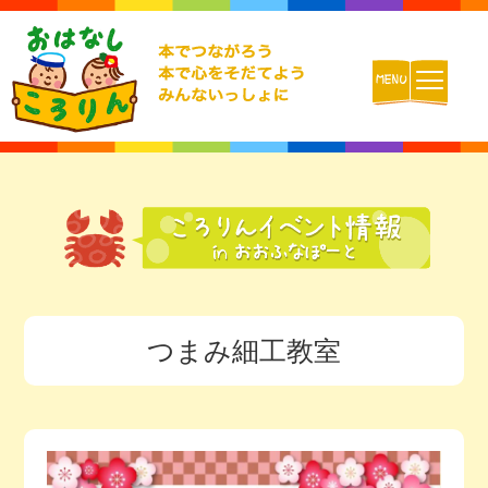
ホーム
おはなしころりんとは
活動内容
つまみ細工教室
チームの紹介
活動報告ブログ
動画配信