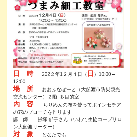
今月の予定
活動場所のご案内
ファンクラブのご案内
お問い合わせ
日 時
日
202２年1２月４日（
）10:00 –
12:00
場 所
おおふなぽーと（大船渡市防災観光
交流センター）２階 多目的室
内 容
ちりめんの布を使ってポインセチア
の花のブローチを作ります
講 師 飯塚 郁子さん（いわて生協コープサロ
ン大船渡リーダー）
対 象
どなたでも