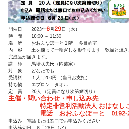
6
29
開催日 2023年
月
日（木）
時 間 10:00 ～ 11:30
場 所 おおふなぽーと２階 多目的室
内 容 土を練って一輪ざしを形作ります。乾燥と焼き
完成品が届きます。
講 師 馬場咲夫氏（陶芸家）
対 象 どなたでも
受講料 １人1,200円 （当日お支払）
持ち物 エプロン タオル
定 員 20人 （定員になり次第締切り）
主催・問い合わせ・申し込み先
特定非営利活動法人 おはなし
電話 おおふなぽーと
0192-
申込み 電話または窓口でお申込みください
申込締切日 ６月28日（水）