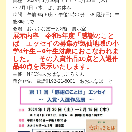
日程 2024年1月20日（土）～2月15日（木）
※ 2月1日（木）は、お休み
今月の予定
時間 午前9時30分～午後5時30分 ※ 最終日は午
後3時まで
活動場所のご案内
会場 おおふなぽーと2階 展示室
展示内容 令和5年度「感謝のこと
ば」エッセイの募集が気仙地域の小
ファンクラブのご案内
学4年生～6年生対象におこなわれま
した。 その入賞作品10点と入選作
お問い合わせ
品40点を展示いたします。
主催 NPO法人おはなしころりん
問合せ先 電話0192-21-6001 おおふなぽーと