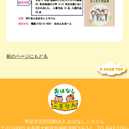
前のページにもどる
特定非営利活動法人
おはなしころりん
〒022-0003
岩手県大船渡市
盛町字館下4-3-7
TEL/FAX 0192-