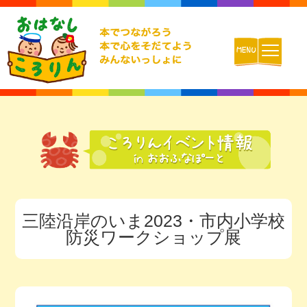
ホーム
おはなしころりんとは
活動内容
三陸沿岸のいま2023・市内小学校
チームの紹介
防災ワークショップ展
活動報告ブログ
動画配信