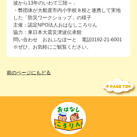
波から13年のいわて三陸～」
・弊団体が大船渡市内小学校８校と連携して実地
した「防災ワークショップ」の様子
主催：認定NPO法人おはなしころりん
協力：東日本大震災津波伝承館
問い合わせ おおふなぽーと 電話0192-21-6001
※ぜひ、お気軽にご観覧ください。
前のページにもどる