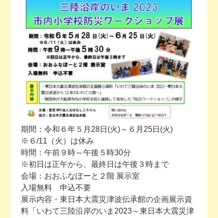
今月の予定
活動場所のご案内
ファンクラブのご案内
お問い合わせ
期間：令和６年５月28日(火)～６月25日(火)
※６/11（火）は休み
時間：午前９時～午後５時30分
※初日は正午から、最終日は午後３時まで
会場：おおふなぽーと２階 展示室
入場無料 申込不要
展示内容・東日本大震災津波伝承館の企画展示資
料「いわて三陸沿岸のいま2023～東日本大震災津