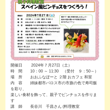
今月の予定
活動場所のご案内
ファンクラブのご案内
お問い合わせ
開催日 2024年７月27日（土）
時 間 10：00 ～ 11:30 （受付 ９：50～）
場 所 おおふなぽーと ２階 おカフェ 和室
内 容 姉妹都市パロス市の市旗の色で寿司飯
を彩り、
楽しい食材を飾って、親子でピンチョスを作りま
す
講 師 長谷川 千昌さん (料理教室