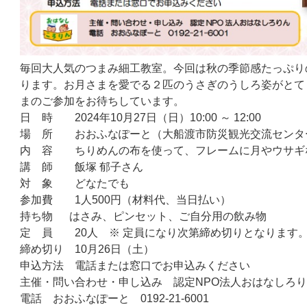
毎回大人気のつまみ細工教室。今回は秋の季節感たっぷり
ります。お月さまを愛でる２匹のうさぎのうしろ姿がとて
まのご参加をお待ちしています。
日 時 2024年10月27日（日）10:00 ～ 12:00
場 所 おおふなぽーと（大船渡市防災観光交流センター
内 容 ちりめんの布を使って、フレームに月やウサギ
講 師 飯塚 郁子さん
対 象 どなたでも
参加費 1人500円（材料代、当日払い）
持ち物 はさみ、ピンセット、ご自分用の飲み物
定 員 20人 ※ 定員になり次第締め切りとなります
締め切り 10月26日（土）
申込方法 電話または窓口でお申込みください
主催・問い合わせ・申し込み 認定NPO法人おはなしろ
電話 おおふなぽーと 0192-21-6001