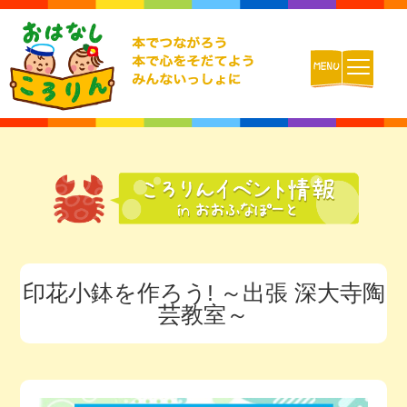
ホーム
おはなしころりんとは
活動内容
印花小鉢を作ろう! ～出張 深大寺陶
チームの紹介
芸教室～
活動報告ブログ
動画配信