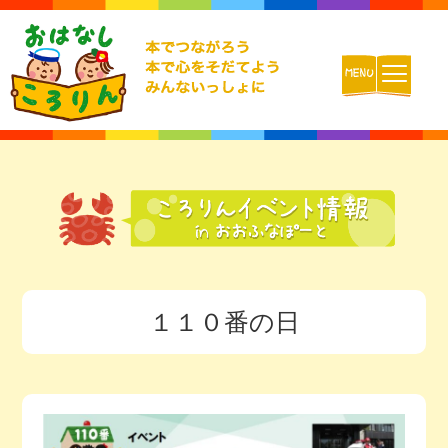
ホーム
おはなしころりんとは
活動内容
１１０番の日
チームの紹介
活動報告ブログ
動画配信