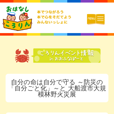
ホーム
おはなしころりんとは
活動内容
自分の命は自分で守る ～防災の
チームの紹介
「自分ごと化」～と 大船渡市大規
模林野火災展
活動報告ブログ
動画配信