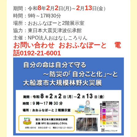
8
2
2
2
13
期間：令和
年
月
日(月)～
月
日(金）
今月の予定
時間：9時～17時30分
場所：おおふなぽーと2階展示室
活動場所のご案内
協力：東日本大震災津波伝承館
主催：NPO法人おはなしころりん
お問い合わせ おおふなぽーと 電
ファンクラブのご案内
話0192-21-6001
お問い合わせ