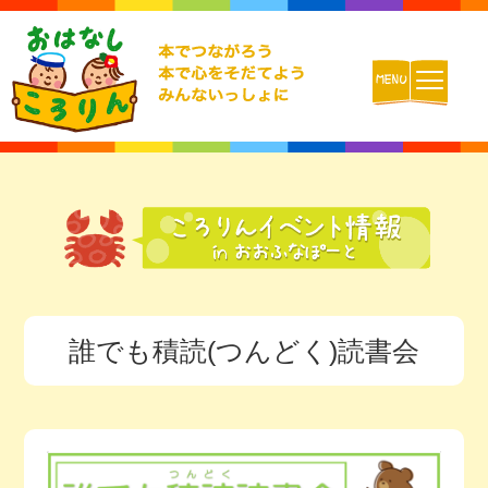
ホーム
おはなしころりんとは
活動内容
誰でも積読(つんどく)読書会
チームの紹介
活動報告ブログ
動画配信