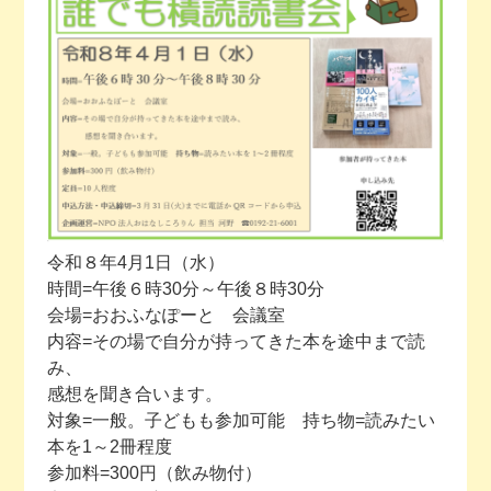
今月の予定
活動場所のご案内
ファンクラブのご案内
お問い合わせ
令和８年4月1日（水）
時間=午後６時30分～午後８時30分
会場=おおふなぽーと 会議室
内容=その場で自分が持ってきた本を途中まで読
み、
感想を聞き合います。
対象=一般。子どもも参加可能 持ち物=読みたい
本を1～2冊程度
参加料=300円（飲み物付）