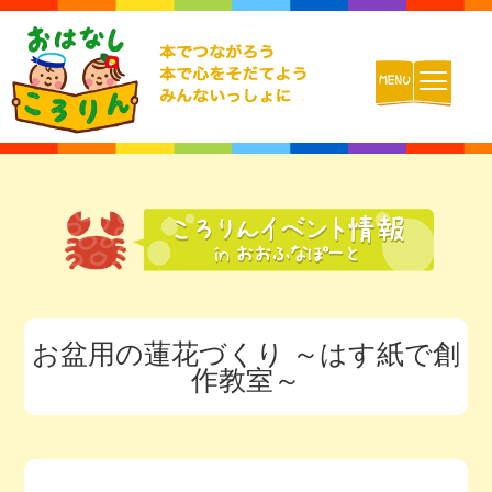
ホーム
おはなしころりんとは
活動内容
お盆用の蓮花づくり ～はす紙で創
チームの紹介
作教室～
活動報告ブログ
動画配信